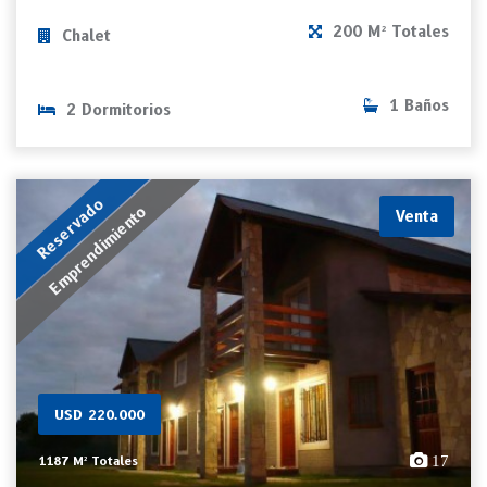
200 M² Totales
Chalet
1 Baños
2 Dormitorios
Reservado
Emprendimiento
Venta
USD 220.000
17
1187 M² Totales