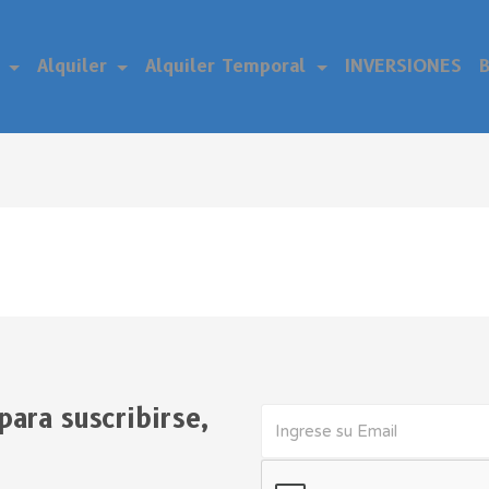
a
Alquiler
Alquiler Temporal
INVERSIONES
B
para suscribirse,