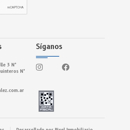
s
Síganos
lle 3 N°
uinteros N°
lez.com.ar