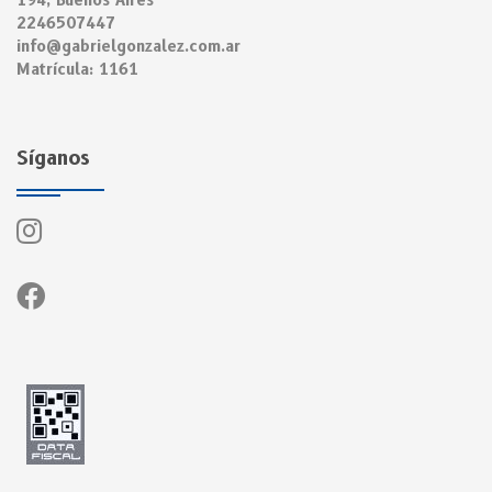
194, Buenos Aires
2246507447
info@gabrielgonzalez.com.ar
Matrícula: 1161
Síganos