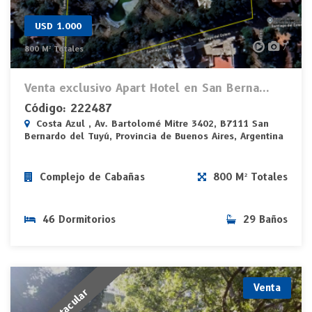
USD 1.000
7
800 M² Totales
Venta exclusivo Apart Hotel en San Berna...
Código: 222487
Costa Azul , Av. Bartolomé Mitre 3402, B7111 San
Bernardo del Tuyú, Provincia de Buenos Aires, Argentina
Complejo de Cabañas
800 M² Totales
46 Dormitorios
29 Baños
Venta
Espectacular