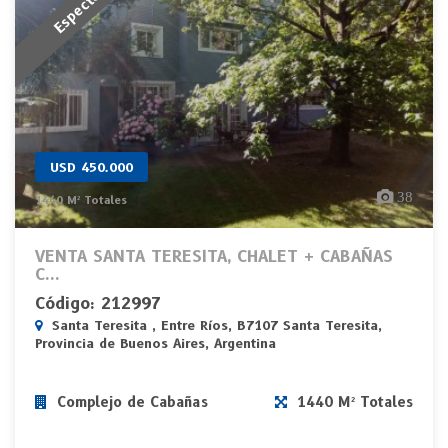
USD 450.000
38
1440 M² Totales
VENTA SANTA TERESITA, CHALET + CABAÑAS
C...
Código: 212997
Santa Teresita , Entre Ríos, B7107 Santa Teresita,
Provincia de Buenos Aires, Argentina
Complejo de Cabañas
1440 M² Totales