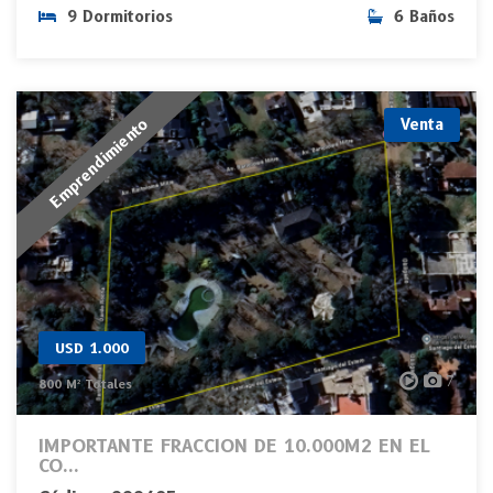
9 Dormitorios
6 Baños
Emprendimiento
Venta
USD 1.000
7
800 M² Totales
IMPORTANTE FRACCION DE 10.000M2 EN EL
CO...