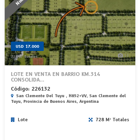
USD 17.000
11
728 M² Totales
LOTE EN VENTA EN BARRIO KM.314
CONSOLIDA...
Código: 226132
San Clemente Del Tuyu , H852+VV, San Clemente del
Tuyu, Provincia de Buenos Aires, Argentina
Lote
728 M² Totales