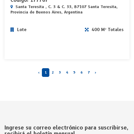
Código: 177767
Santa Teresita , C. 3 & C. 33, B7107 Santa Teresita,
Provincia de Buenos Aires, Argentina
Lote
400 M² Totales
‹
1
2
3
4
5
6
7
›
Ingrese su correo electrónico para suscribirse,
recibirá el boletín mensual